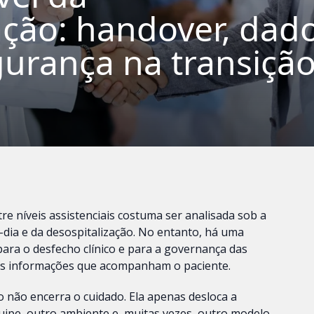
ação: handover, dad
egurança na transiçã
re níveis assistenciais costuma ser analisada sob a
-dia e da desospitalização. No entanto, há uma
para o desfecho clínico e para a governança das
das informações que acompanham o paciente.
o não encerra o cuidado. Ela apenas desloca a
quipe, outro ambiente e, muitas vezes, outro modelo