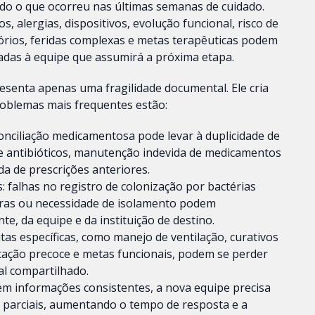
udo o que ocorreu nas últimas semanas de cuidado.
s, alergias, dispositivos, evolução funcional, risco de
órios, feridas complexas e metas terapêuticas podem
das à equipe que assumirá a próxima etapa.
esenta apenas uma fragilidade documental. Ele cria
problemas mais frequentes estão:
onciliação medicamentosa pode levar à duplicidade de
 antibióticos, manutenção indevida de medicamentos
a de prescrições anteriores.
: falhas no registro de colonização por bactérias
lturas ou necessidade de isolamento podem
, da equipe e da instituição de destino.
as específicas, como manejo de ventilação, curativos
itação precoce e metas funcionais, podem se perder
l compartilhado.
 sem informações consistentes, a nova equipe precisa
s parciais, aumentando o tempo de resposta e a