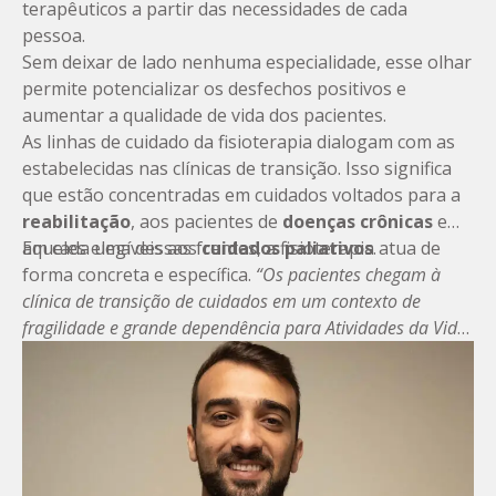
terapêuticos a partir das necessidades de cada
pessoa.
Sem deixar de lado nenhuma especialidade, esse olhar
permite potencializar os desfechos positivos e
aumentar a qualidade de vida dos pacientes.
As linhas de cuidado da fisioterapia dialogam com as
estabelecidas nas clínicas de transição. Isso significa
que estão concentradas em cuidados voltados para a
reabilitação
, aos pacientes de
doenças crônicas
e
aqueles elegíveis aos
Em cada uma dessas frentes, a fisioterapia atua de
cuidados paliativos
.
forma concreta e específica.
“Os pacientes chegam à
clínica de transição de cuidados em um contexto de
fragilidade e grande dependência para Atividades da Vida
Diária (AVD’s). Com o plano terapêutico individualizado,
atingimos os objetivos de forma mais rápida e cada vez
mais assertiva
”, resume Vieira.