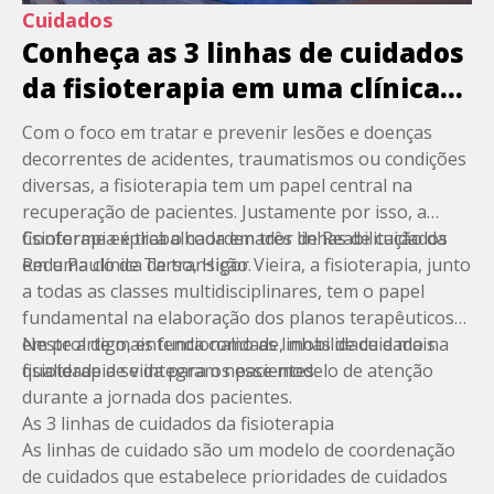
Cuidados
Conheça as 3 linhas de cuidados
da fisioterapia em uma clínica
de transição
Com o foco em tratar e prevenir lesões e doenças
decorrentes de acidentes, traumatismos ou condições
diversas, a
fisioterapia
tem um papel central na
recuperação de pacientes. Justamente por isso, a
fisioterapia é trabalhada em três linhas de cuidados
Conforme explica o coordenador de Reabilitação da
em uma clínica de transição.
Rede Paulo de Tarso
, Higor Vieira, a fisioterapia, junto
a todas as
classes multidisciplinares
, tem o papel
fundamental na elaboração dos planos terapêuticos
em prol de mais funcionalidade, mobilidade e mais
Neste artigo, entenda como as linhas de cuidado na
qualidade de vida para os pacientes.
fisioterapia se integram nesse modelo de atenção
durante a
jornada dos pacientes
.
As 3 linhas de cuidados da fisioterapia
As
linhas de cuidado
são um modelo de coordenação
de cuidados que estabelece prioridades de cuidados