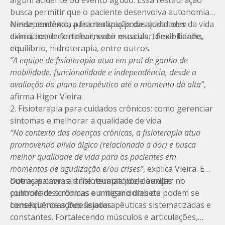
algum acidente ou evento agudo. Essa restauração
busca permitir que o paciente desenvolva autonomia
e independência para realização das atividades da vida
Nesse contexto, a fisioterapia pode ajudar com
diária, como caminhar, subir escadas, tomar banho,
exercícios de fortalecimento muscular, flexibilidade,
etc.
equilíbrio, hidroterapia, entre outros.
“A equipe de fisioterapia atua em prol de ganho de
mobilidade, funcionalidade e independência, desde a
avaliação do plano terapêutico até o momento da alta”
,
afirma Higor Vieira.
2. Fisioterapia para cuidados crônicos: como gerenciar
sintomas e melhorar a qualidade de vida
“No contexto das doenças crônicas, a fisioterapia atua
promovendo alívio álgico (relacionado à dor) e busca
melhor qualidade de vida para os pacientes em
momentos de agudização e/ou crises”
, explica Vieira. Em
outras palavras, a fisioterapia pode auxiliar no
Doenças como artrite reumatóide, doenças
controle de sintomas e mitigar dores ou
pulmonares crônicas ou mesmo diabete podem se
consequências indesejadas.
beneficiar de ações fisioterapêuticas sistematizadas e
constantes. Fortalecendo músculos e articulações,