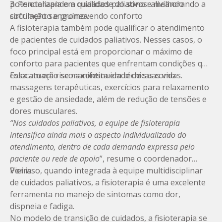
potencializando a qualidade do sono e melhorando a
3. Fisioterapia em cuidados paliativos: aliviando
circulação sanguínea.
sofrimento e promovendo conforto
A fisioterapia também pode qualificar o atendimento
de pacientes de cuidados paliativos. Nesses casos, o
foco principal está em proporcionar o máximo de
conforto para pacientes que enfrentam condições que
colocam em risco a continuidade de suas vidas.
Essa atuação se manifesta em técnicas como
massagens terapêuticas, exercícios para relaxamento
e gestão de ansiedade, além de redução de tensões e
dores musculares.
“Nos cuidados paliativos, a equipe de fisioterapia
intensifica ainda mais o aspecto individualizado do
atendimento, dentro de cada demanda expressa pelo
paciente ou rede de apoio
”, resume o coordenador
Vieira.
Por isso, quando integrada à equipe multidisciplinar
de cuidados paliativos, a fisioterapia é uma excelente
ferramenta no manejo de sintomas como dor,
dispneia e fadiga.
No modelo de transição de cuidados, a fisioterapia se